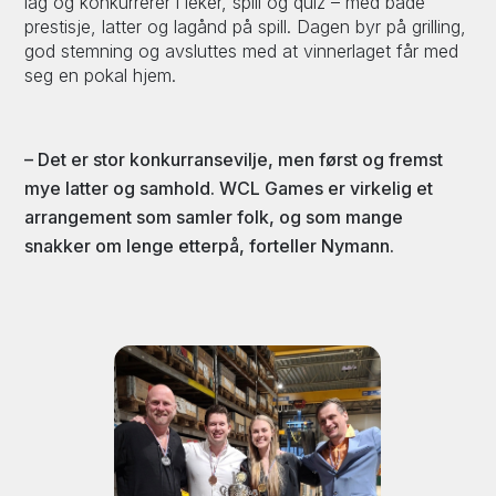
lag og konkurrerer i leker, spill og quiz – med både
prestisje, latter og lagånd på spill. Dagen byr på grilling,
god stemning og avsluttes med at vinnerlaget får med
seg en pokal hjem.
– Det er stor konkurransevilje, men først og fremst
mye latter og samhold. WCL Games er virkelig et
arrangement som samler folk, og som mange
snakker om lenge etterpå, forteller Nymann.