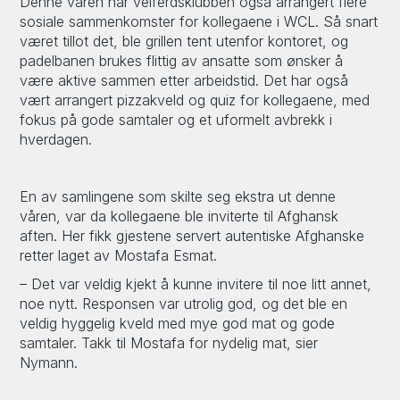
Denne våren har velferdsklubben også arrangert flere
sosiale sammenkomster for kollegaene i WCL. Så snart
været tillot det, ble grillen tent utenfor kontoret, og
padelbanen brukes flittig av ansatte som ønsker å
være aktive sammen etter arbeidstid. Det har også
vært arrangert pizzakveld og quiz for kollegaene, med
fokus på gode samtaler og et uformelt avbrekk i
hverdagen.
En av samlingene som skilte seg ekstra ut denne
våren, var da kollegaene ble inviterte til Afghansk
aften. Her fikk gjestene servert autentiske Afghanske
retter laget av Mostafa Esmat.
– Det var veldig kjekt å kunne invitere til noe litt annet,
noe nytt. Responsen var utrolig god, og det ble en
veldig hyggelig kveld med mye god mat og gode
samtaler. Takk til Mostafa for nydelig mat, sier
Nymann.