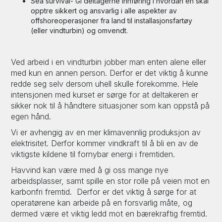
Sea survival- Gi deltagerne innføring i hvordan en skal
opptre sikkert og ansvarlig i alle aspekter av
offshoreoperasjoner fra land til installasjonsfartøy
(eller vindturbin) og omvendt.
Ved arbeid i en vindturbin jobber man enten alene eller
med kun en annen person. Derfor er det viktig å kunne
redde seg selv dersom uhell skulle forekomme. Hele
intensjonen med kurset er sørge for at deltakeren er
sikker nok til å håndtere situasjoner som kan oppstå på
egen hånd.
Vi er avhengig av en mer klimavennlig produksjon av
elektrisitet. Derfor kommer vindkraft til å bli en av de
viktigste kildene til fornybar energi i fremtiden.
Havvind kan være med å gi oss mange nye
arbeidsplasser, samt spille en stor rolle på veien mot en
karbonfri fremtid. Derfor er det viktig å sørge for at
operatørene kan arbeide på en forsvarlig måte, og
dermed være et viktig ledd mot en bærekraftig fremtid.